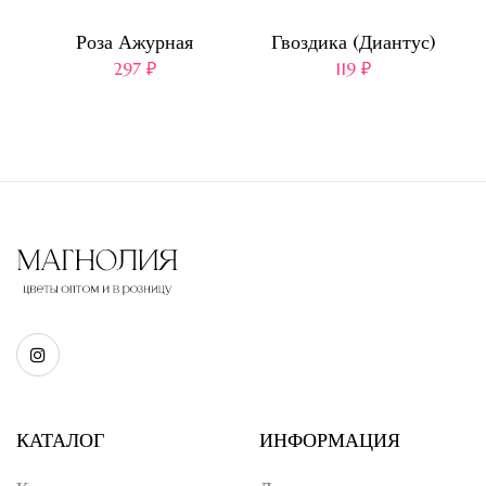
00
Роза Ажурная
Гвоздика (Диантус)
297
₽
119
₽
КАТАЛОГ
ИНФОРМАЦИЯ