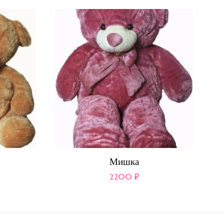
Мишка
2200
₽