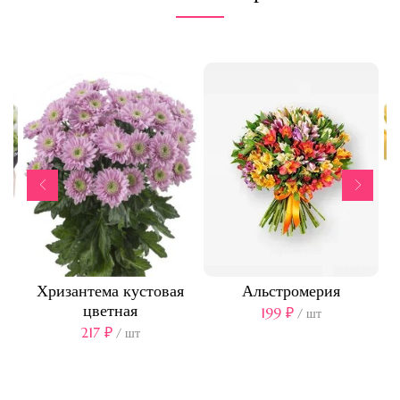
Хризантема кустовая
Альстромерия
цветная
199
₽
/ шт
217
₽
/ шт