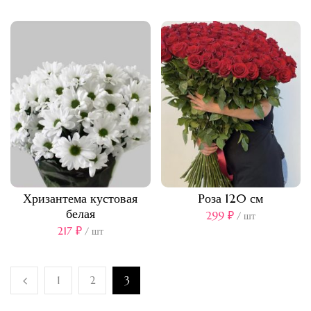
Хризантема кустовая
Роза 120 см
белая
299
₽
/ шт
217
₽
/ шт
1
2
3